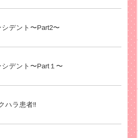
シデント〜Part2〜
シデント〜Part１〜
セクハラ患者‼︎