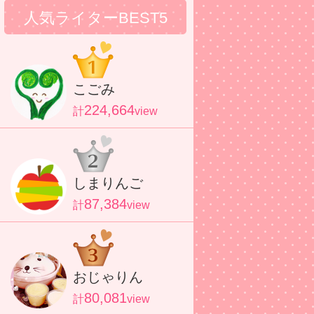
人気ライターBEST5
こごみ
224,664
計
view
しまりんご
87,384
計
view
おじゃりん
80,081
計
view