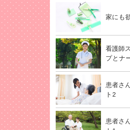
家にも欲
看護師
プとナ
患者さん
ト2
患者さん