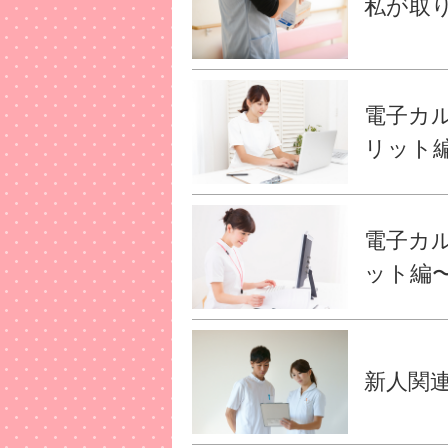
私が取り
電子カ
リット
電子カ
ット編
新人関