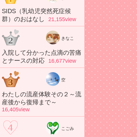
SIDS（乳幼児突然死症候
群）のおはなし
21,155view
きなこ
入院して分かった点滴の苦痛
とナースの対応
16,677view
空
わたしの流産体験その２～流
産後から復帰まで～
16,405view
こごみ