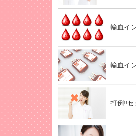
輸血イン
輸血イン
打倒‼︎