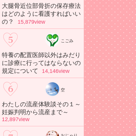
大腿骨近位部骨折の保存療法
はどのように看護すればいい
の？
15,879view
こごみ
特養の配置医師以外はみだり
に診療に行ってはならないの
規定について
14,146view
空
わたしの流産体験談その１～
妊娠判明から流産まで～
12,897view
おじゃり