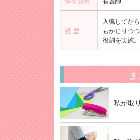
保有資格
看護師
入職してから
経 歴
もかじりつつ
役割を実施。
ま
私が取