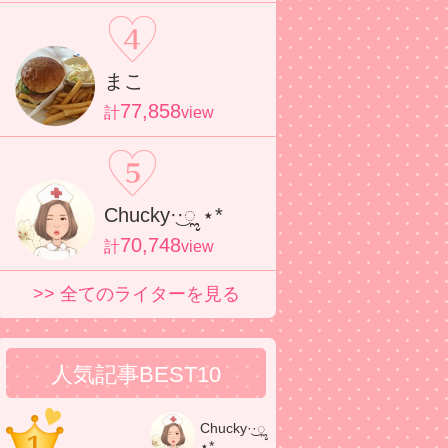
まこ
77,858
計
view
Chucky·͜·ೢ ⋆*
70,748
計
view
>> 全てのライターを見る
人気記事BEST10
Chucky·͜·ೢ
⋆*