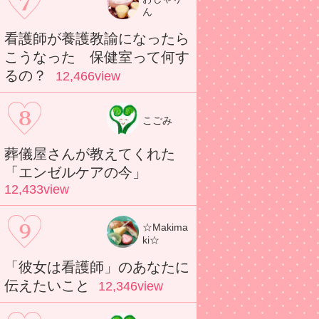
ん
看護師が養護教諭になったら
こうなった 保健室って何す
るの？
12,466view
こごみ
葬儀屋さんが教えてくれた
「エンゼルケアの今」
12,433view
☆Makima
ki☆
「彼女は看護師」のあなたに
伝えたいこと
12,346view