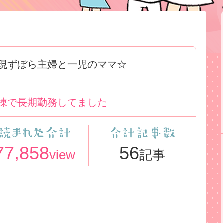
現ずぼら主婦と一児のママ☆
棟で長期勤務してました
77,858
56
view
記事