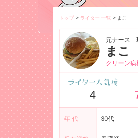
トップ
ライター 一覧
まこ
元ナース 
まこ
クリーン病
4
年 代
30代