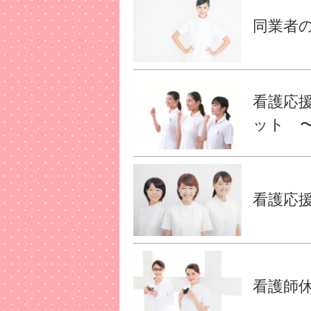
同業者の
看護応
ット 
看護応援
看護師