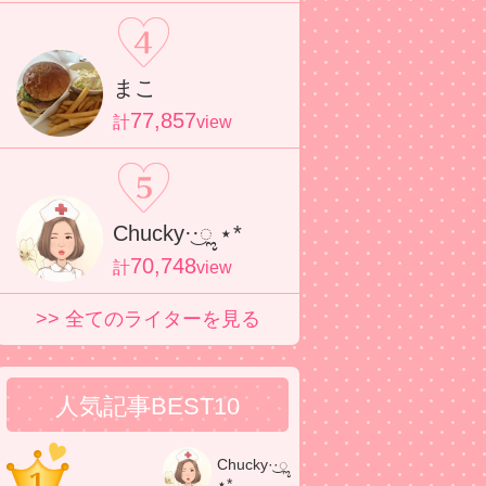
まこ
77,857
計
view
Chucky·͜·ೢ ⋆*
70,748
計
view
>> 全てのライターを見る
人気記事BEST10
Chucky·͜·ೢ
⋆*