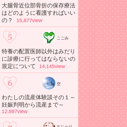
大腿骨近位部骨折の保存療法
はどのように看護すればいい
の？
15,877view
こごみ
特養の配置医師以外はみだり
に診療に行ってはならないの
規定について
14,145view
空
わたしの流産体験談その１～
妊娠判明から流産まで～
12,897view
おじゃり