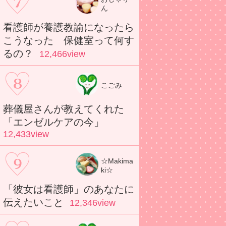
ん
看護師が養護教諭になったら
こうなった 保健室って何す
るの？
12,466view
こごみ
葬儀屋さんが教えてくれた
「エンゼルケアの今」
12,433view
☆Makima
ki☆
「彼女は看護師」のあなたに
伝えたいこと
12,346view