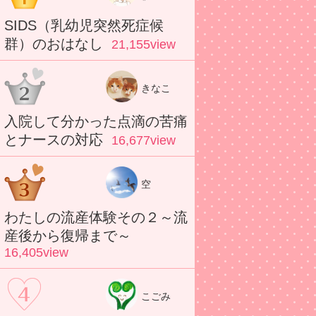
SIDS（乳幼児突然死症候
群）のおはなし
21,155view
きなこ
入院して分かった点滴の苦痛
とナースの対応
16,677view
空
わたしの流産体験その２～流
産後から復帰まで～
16,405view
こごみ