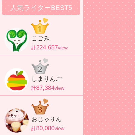
人気ライターBEST5
こごみ
224,657
計
view
しまりんご
87,384
計
view
おじゃりん
80,080
計
view