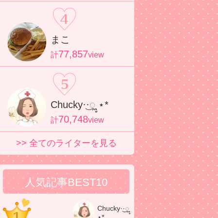
まこ
77,857
計
view
Chucky·͜·ೢ ⋆*
70,748
計
view
>> 全てのライターを見る
人気記事BEST10
Chucky·͜·ೢ
⋆*