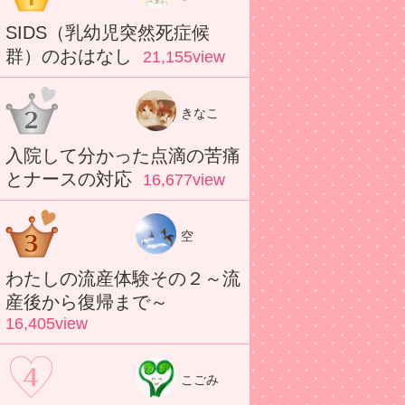
SIDS（乳幼児突然死症候
群）のおはなし
21,155view
きなこ
入院して分かった点滴の苦痛
とナースの対応
16,677view
空
わたしの流産体験その２～流
産後から復帰まで～
16,405view
こごみ