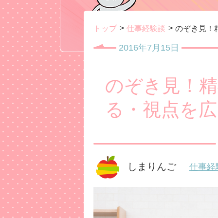
トップ
仕事経験談
のぞき見！
2016年7月15日
のぞき見！精
る・視点を広
しまりんご
仕事経