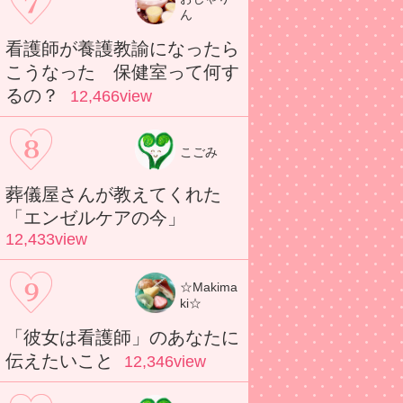
ん
看護師が養護教諭になったら
こうなった 保健室って何す
るの？
12,466view
こごみ
葬儀屋さんが教えてくれた
「エンゼルケアの今」
12,433view
☆Makima
ki☆
「彼女は看護師」のあなたに
伝えたいこと
12,346view