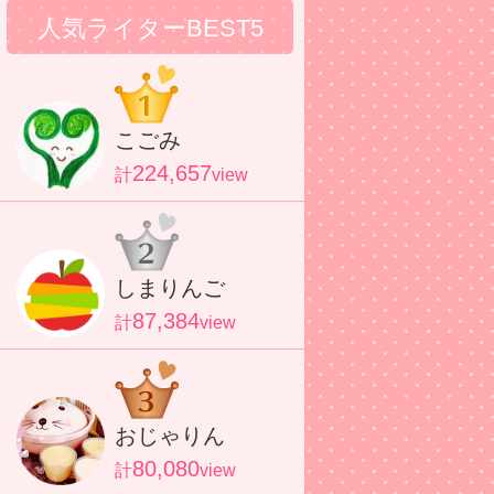
人気ライターBEST5
こごみ
224,657
計
view
しまりんご
87,384
計
view
おじゃりん
80,080
計
view