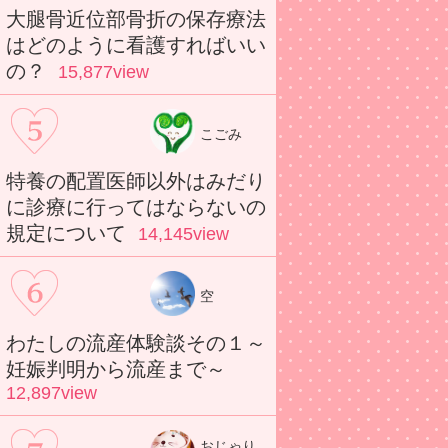
大腿骨近位部骨折の保存療法
はどのように看護すればいい
の？
15,877view
こごみ
特養の配置医師以外はみだり
に診療に行ってはならないの
規定について
14,145view
空
わたしの流産体験談その１～
妊娠判明から流産まで～
12,897view
おじゃり