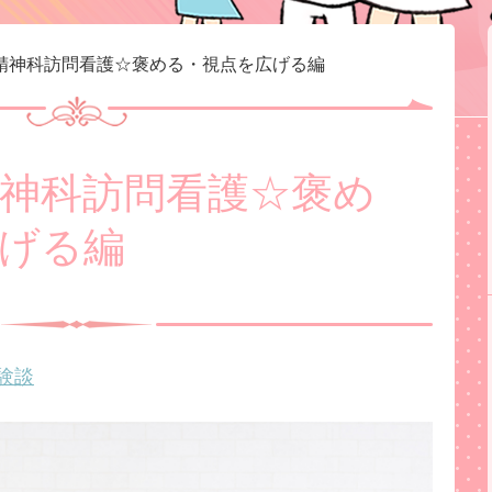
精神科訪問看護☆褒める・視点を広げる編
神科訪問看護☆褒め
げる編
験談