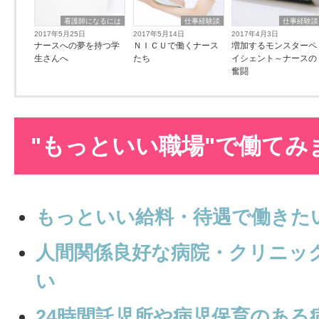
看護師になるには
仕事経験談
仕事経験談
2017年5月25日
2017年5月14日
2017年4月3日
ナースへの夢を持つ学
ＮＩＣＵで働くナース
増加するモンスターペ
生さんへ
たち
イシェント～ナースの
奮闘
"もっといい職場"で働てみ
もっといい給料・待遇で働きた
人間関係良好な病院・クリニッ
い
24時間託児所や病児保育のある