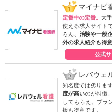
マイナビ
定番中の定番。
大
使える求人サイト
ろん、
治験や一般
外の求人紹介も得
公式サ
レバウェ
知名度では劣りま
度が高い
のが特徴
してもらえ、ブラ
援も得意です。