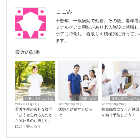
こごみ
十数年、一般病院で勤務。その後、老年看
ミナルケアに興味があり老人施設に就職し
ケアに特化し、看取りを積極的に行ってい
ます。
最近の記事
仕事に役立つコラム
恋愛・結婚
仕事に役立つコラム
2017年11月27日
2017年10月31日
2017年10月29日
看護学生の素朴な疑問
医師と結婚するなら
蜂窩織炎になった原因
「どうせ忘れるんだか
ば・・・
を知り予防しよう！
ら関わるのが虚しい」
にどう答える？