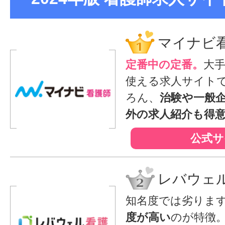
マイナビ
定番中の定番。
大
使える求人サイト
ろん、
治験や一般
外の求人紹介も得
公式サ
レバウェ
知名度では劣りま
度が高い
のが特徴