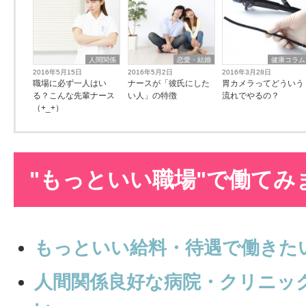
人間関係
恋愛・結婚
健康コラム
2016年5月15日
2016年5月2日
2016年3月28日
職場に必ず一人はい
ナースが「彼氏にした
胃カメラってどういう
る？こんな先輩ナース
い人」の特徴
流れでやるの？
（+_+）
"もっといい職場"で働てみ
もっといい給料・待遇で働きた
人間関係良好な病院・クリニッ