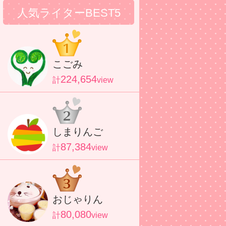
人気ライターBEST5
こごみ
224,654
計
view
しまりんご
87,384
計
view
おじゃりん
80,080
計
view