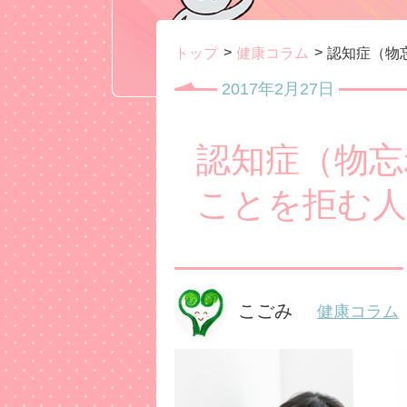
トップ
健康コラム
認知症（物
2017年2月27日
認知症（物忘
ことを拒む人
こごみ
健康コラム