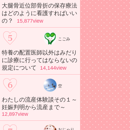
大腿骨近位部骨折の保存療法
はどのように看護すればいい
の？
15,877view
こごみ
特養の配置医師以外はみだり
に診療に行ってはならないの
規定について
14,144view
空
わたしの流産体験談その１～
妊娠判明から流産まで～
12,897view
おじゃり