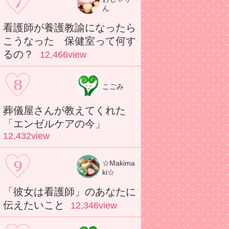
ん
看護師が養護教諭になったら
こうなった 保健室って何す
るの？
12,466view
こごみ
葬儀屋さんが教えてくれた
「エンゼルケアの今」
12,432view
☆Makima
ki☆
「彼女は看護師」のあなたに
伝えたいこと
12,346view