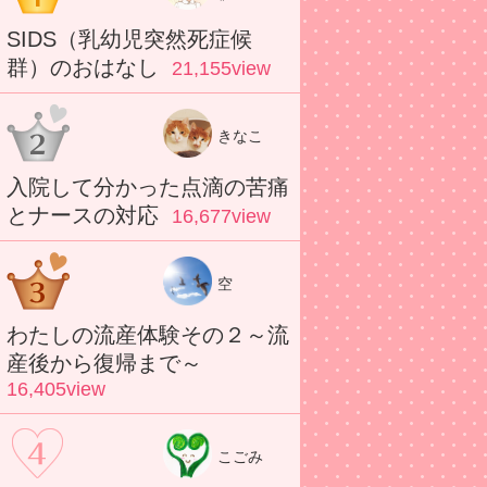
SIDS（乳幼児突然死症候
群）のおはなし
21,155view
きなこ
入院して分かった点滴の苦痛
とナースの対応
16,677view
空
わたしの流産体験その２～流
産後から復帰まで～
16,405view
こごみ