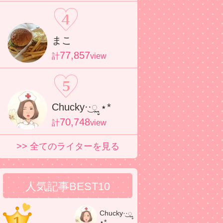
まこ
77,857
計
view
Chucky·͜·ೢ ⋆*
70,748
計
view
>> 全てのライターを見る
人気記事BEST10
Chucky·͜·ೢ
⋆*