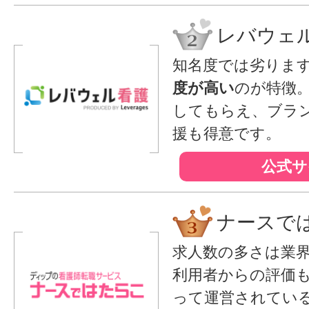
レバウェ
知名度では劣りま
度が高い
のが特徴
してもらえ、ブラ
援も得意です。
公式サ
ナースで
求人数の多さは業
利用者からの評価
って運営されてい