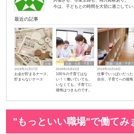
共働きも、専業主婦も、両方経験あり。
今は、子どもとの時間を大切に過ごしてい
最近の記事
お金
妊娠・出産・子育て
妊娠・出産・子育て
2016年11月17日
2016年10月21日
2016年10月18日
お金が貯まるナース、
100％の子育てはな
仕事でいっぱいだった
貯まらないナース
い！！働いていても、
自分。子育てへの後悔
いなくても、子育てに
後悔はつきものです。
"もっといい職場"で働てみ