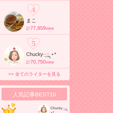
まこ
77,859
計
view
Chucky·͜·ೢ ⋆*
70,750
計
view
>> 全てのライターを見る
人気記事BEST10
Chucky·͜·ೢ
⋆*