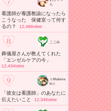
ん
看護師が養護教諭になったら
こうなった 保健室って何す
るの？
12,466view
こごみ
葬儀屋さんが教えてくれた
「エンゼルケアの今」
12,434view
☆Makima
ki☆
「彼女は看護師」のあなたに
伝えたいこと
12,346view