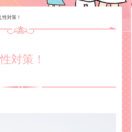
え性対策！
性対策！