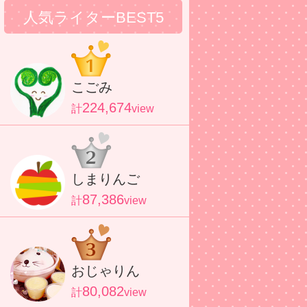
人気ライターBEST5
こごみ
224,674
計
view
しまりんご
87,386
計
view
おじゃりん
80,082
計
view