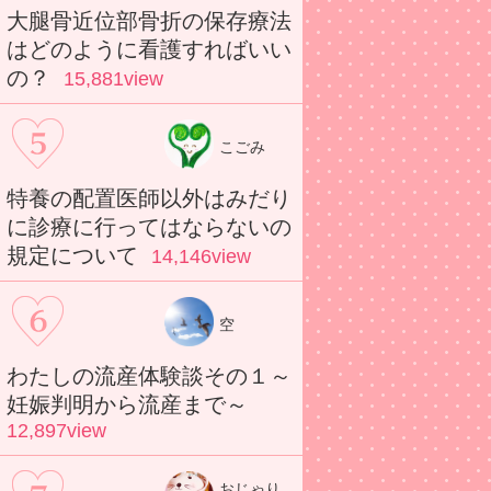
大腿骨近位部骨折の保存療法
はどのように看護すればいい
の？
15,881view
こごみ
特養の配置医師以外はみだり
に診療に行ってはならないの
規定について
14,146view
空
わたしの流産体験談その１～
妊娠判明から流産まで～
12,897view
おじゃり