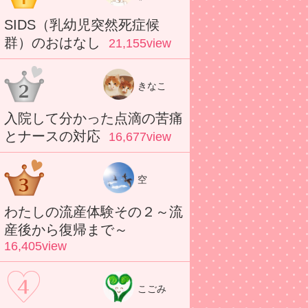
SIDS（乳幼児突然死症候
群）のおはなし
21,155view
きなこ
入院して分かった点滴の苦痛
とナースの対応
16,677view
空
わたしの流産体験その２～流
産後から復帰まで～
16,405view
こごみ