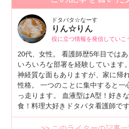
ドタバタ☆なーす
りん☆りん
役に立つ情報を発信していこ
20代、女性。 看護師歴5年目では
いろいろな部署を経験しています。
神経質な面もありますが、家に帰
性格。 一つのことに集中すると一
っ走ります。 血液型はA型！好き
食！料理大好きドタバタ看護師で
>> このライターの記事