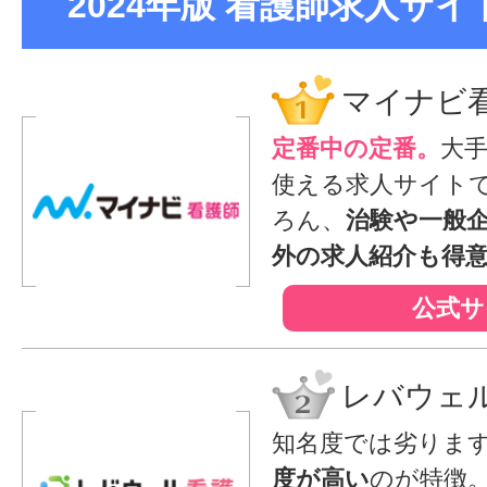
2024年版 看護師求人サイト
マイナビ
定番中の定番。
大
使える求人サイト
ろん、
治験や一般
外の求人紹介も得
公式サ
レバウェ
知名度では劣りま
度が高い
のが特徴