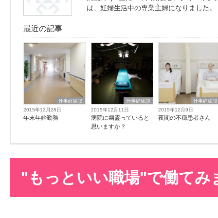
は、妊婦生活中の専業主婦になりました。
最近の記事
仕事経験談
仕事経験談
仕事経験談
2015年12月28日
2015年12月11日
2015年12月9日
年末年始勤務
病院に幽霊っていると
夜間の不穏患者さん
思いますか？
"もっといい職場"で働てみ