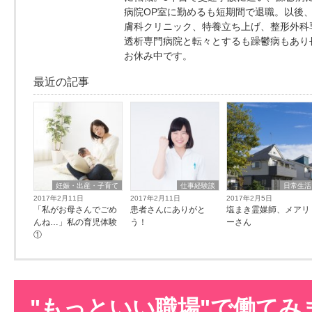
病院OP室に勤めるも短期間で退職。以後、
膚科クリニック、特養立ち上げ、整形外科
透析専門病院と転々とするも躁鬱病もあり
お休み中です。
最近の記事
妊娠・出産・子育て
仕事経験談
日常生活
2017年2月11日
2017年2月11日
2017年2月5日
「私がお母さんでごめ
患者さんにありがと
塩まき霊媒師、メアリ
んね…」私の育児体験
う！
ーさん
①
"もっといい職場"で働てみ