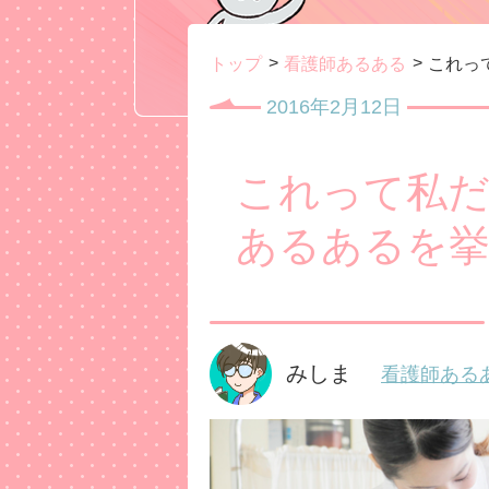
トップ
看護師あるある
これっ
2016年2月12日
これって私だ
あるあるを
みしま
看護師ある