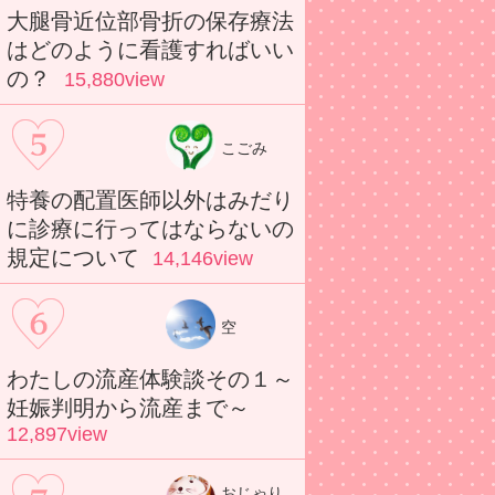
大腿骨近位部骨折の保存療法
はどのように看護すればいい
の？
15,880view
こごみ
特養の配置医師以外はみだり
に診療に行ってはならないの
規定について
14,146view
空
わたしの流産体験談その１～
妊娠判明から流産まで～
12,897view
おじゃり