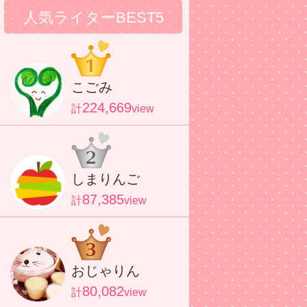
人気ライターBEST5
こごみ
224,669
計
view
しまりんご
87,385
計
view
おじゃりん
80,082
計
view