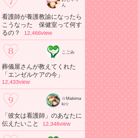
ん
看護師が養護教諭になったら
こうなった 保健室って何す
るの？
12,466view
こごみ
葬儀屋さんが教えてくれた
「エンゼルケアの今」
12,433view
☆Makima
ki☆
「彼女は看護師」のあなたに
伝えたいこと
12,346view