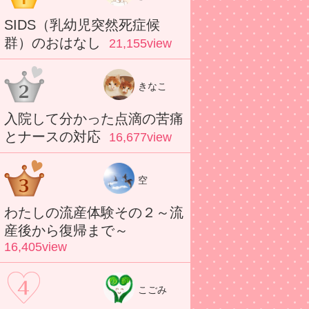
SIDS（乳幼児突然死症候
群）のおはなし
21,155view
きなこ
入院して分かった点滴の苦痛
とナースの対応
16,677view
空
わたしの流産体験その２～流
産後から復帰まで～
16,405view
こごみ