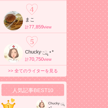
まこ
77,859
計
view
Chucky·͜·ೢ ⋆*
70,750
計
view
>> 全てのライターを見る
人気記事BEST10
Chucky·͜·ೢ
⋆*