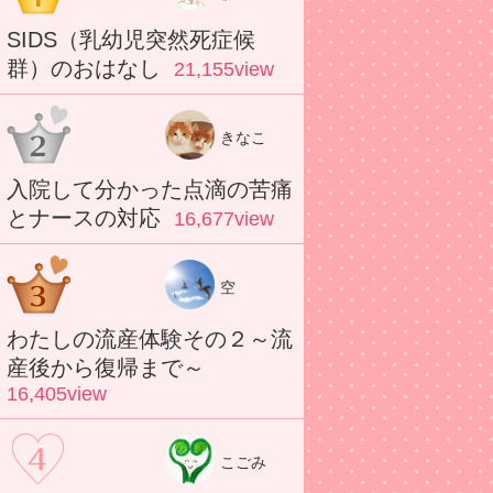
SIDS（乳幼児突然死症候
群）のおはなし
21,155view
きなこ
入院して分かった点滴の苦痛
とナースの対応
16,677view
空
わたしの流産体験その２～流
産後から復帰まで～
16,405view
こごみ