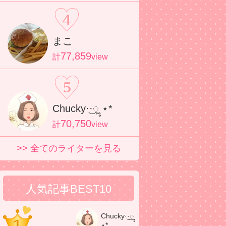
まこ
77,859
計
view
Chucky·͜·ೢ ⋆*
70,750
計
view
>> 全てのライターを見る
人気記事BEST10
Chucky·͜·ೢ
⋆*