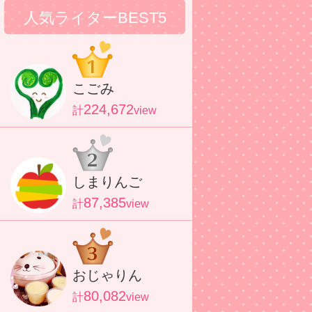
人気ライターBEST5
こごみ
224,672
計
view
しまりんご
87,385
計
view
おじゃりん
80,082
計
view