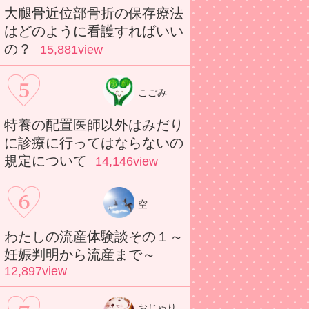
大腿骨近位部骨折の保存療法
はどのように看護すればいい
の？
15,881view
こごみ
特養の配置医師以外はみだり
に診療に行ってはならないの
規定について
14,146view
空
わたしの流産体験談その１～
妊娠判明から流産まで～
12,897view
おじゃり