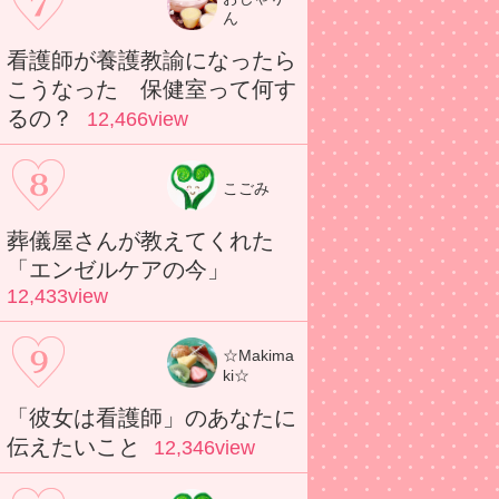
ん
看護師が養護教諭になったら
こうなった 保健室って何す
るの？
12,466view
こごみ
葬儀屋さんが教えてくれた
「エンゼルケアの今」
12,433view
☆Makima
ki☆
「彼女は看護師」のあなたに
伝えたいこと
12,346view