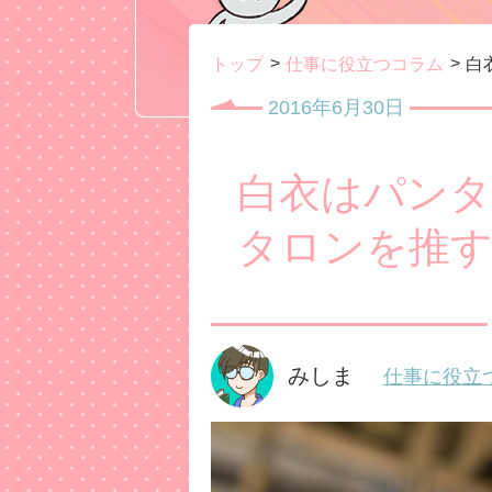
トップ
仕事に役立つコラム
白
2016年6月30日
白衣はパンタ
タロンを推す
みしま
仕事に役立