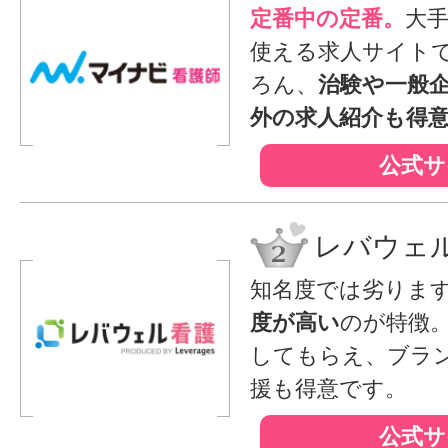
定番中の定番。
大
使える求人サイト
ろん、
治験や一般
外の求人紹介も得
公式サ
レバウェ
知名度では劣りま
度が高い
のが特徴
してもらえ、ブラ
援も得意です。
公式サ