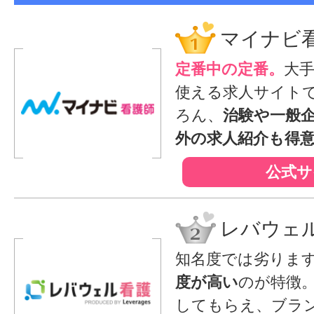
マイナビ
定番中の定番。
大
使える求人サイト
ろん、
治験や一般
外の求人紹介も得
公式サ
レバウェ
知名度では劣りま
度が高い
のが特徴
してもらえ、ブラ