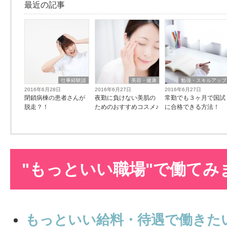
最近の記事
仕事経験談
美容・健康
勉強・スキルアップ
2016年6月28日
2016年6月27日
2016年6月27日
閉鎖病棟の患者さんが
夜勤に負けない美肌の
常勤でも３ヶ月で国試
脱走？！
ためのおすすめコスメ♪
に合格できる方法！
"もっといい職場"で働てみ
もっといい給料・待遇で働きた